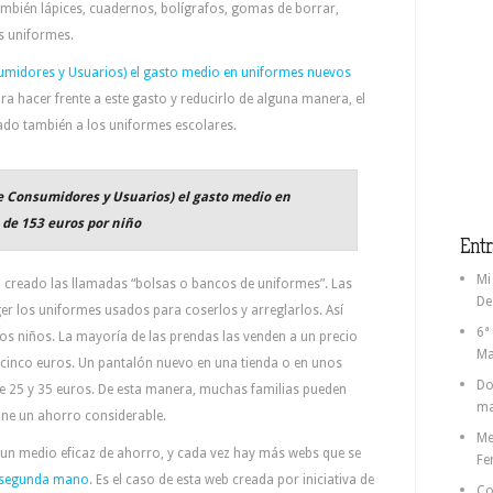
ambién lápices, cuadernos, bolígrafos, gomas de borrar,
s uniformes.
midores y Usuarios) el gasto medio en uniformes nuevos
ara hacer frente a este gasto y reducirlo de alguna manera, el
do también a los uniformes escolares.
e Consumidores y Usuarios) el gasto medio en
de 153 euros por niño
Entr
Mi
 creado las llamadas “bolsas o bancos de uniformes”. Las
De
r los uniformes usados para coserlos y arreglarlos. Así
6ª
ros niños. La mayoría de las prendas las venden a un precio
Ma
s cinco euros. Un pantalón nuevo en una tienda o en unos
Do
e 25 y 35 euros. De esta manera, muchas familias pueden
ma
one un ahorro considerable.
Me
 un medio eficaz de ahorro, y cada vez hay más webs que se
Fe
 segunda mano
. Es el caso de esta web creada por iniciativa de
Co