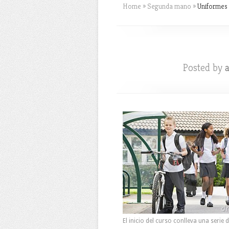
Home
»
Segunda mano
»
Uniformes 
Posted by
El inicio del curso conlleva una serie 