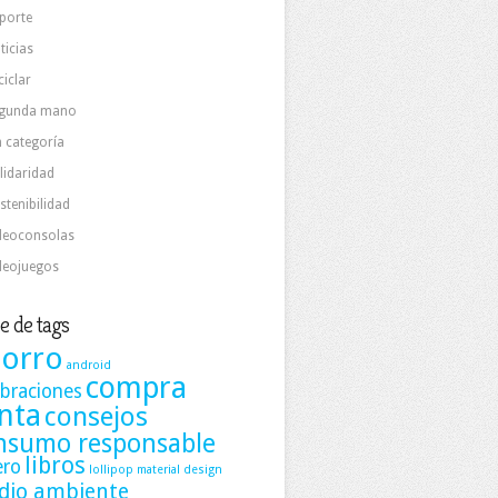
porte
ticias
ciclar
gunda mano
n categoría
lidaridad
stenibilidad
deoconsolas
deojuegos
e de tags
orro
android
compra
ebraciones
nta
consejos
nsumo responsable
libros
ero
lollipop
material design
dio ambiente