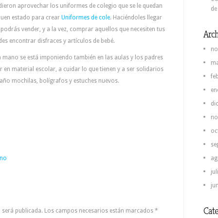
ieron aprovechar los uniformes de colegio que se le quedan
de
buen estado para crear
Uniformes de cole
. Haciéndoles llegar
 podrás vender, y a la vez, comprar aquellos que necesiten tus
Arch
des encontrar disfraces y artículos de bebé.
no
nda mano se está imponiendo también en las aulas y los padres
ma
en material escolar, a cuidar lo que tienen y a ser solidarios
fe
año mochilas, bolígrafos y estuches nuevos.
en
di
no
oc
se
ano
ag
ju
ju
Cate
no será publicada. Los campos necesarios están marcados
*