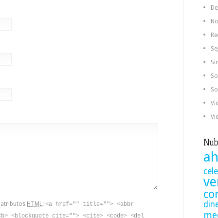
De
No
Re
Se
Si
So
So
Vi
Vi
Nub
ah
cel
ve
co
din
y atributos
HTML
:
<a href="" title=""> <abbr
me
<b> <blockquote cite=""> <cite> <code> <del