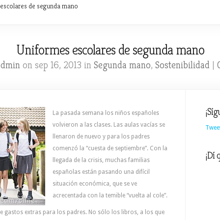
escolares de segunda mano
Uniformes escolares de segunda mano
admin
on sep 16, 2013 in
Segunda mano
,
Sostenibilidad
|
¡Síg
La pasada semana los niños españoles
volvieron a las clases. Las aulas vacías se
Twee
llenaron de nuevo y para los padres
comenzó la “cuesta de septiembre”. Con la
¡Dí 
llegada de la crisis, muchas familias
españolas están pasando una difícil
situación económica, que se ve
acrecentada con la temible “vuelta al cole”.
de gastos extras para los padres. No sólo los libros, a los que