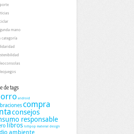
porte
ticias
ciclar
gunda mano
n categoría
lidaridad
stenibilidad
deoconsolas
deojuegos
e de tags
orro
android
compra
ebraciones
nta
consejos
nsumo responsable
libros
ero
lollipop
material design
dio ambiente