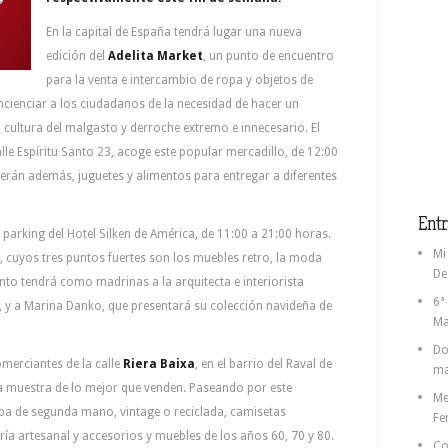
En la capital de España tendrá lugar una nueva
edición del
Adelita Market
, un punto de encuentro
para la venta e intercambio de ropa y objetos de
cienciar a los ciudadanos de la necesidad de hacer un
cultura del malgasto y derroche extremo e innecesario. El
alle Espíritu Santo 23, acoge este popular mercadillo, de 12:00
erán además, juguetes y alimentos para entregar a diferentes
Entr
l parking del Hotel Silken de América, de 11:00 a 21:00 horas.
Mi
, cuyos tres puntos fuertes son los muebles retro, la moda
De
ento tendrá como madrinas a la arquitecta e interiorista
6ª
, y a Marina Danko, que presentará su colección navideña de
Ma
Do
merciantes de la calle
Riera Baixa
, en el barrio del Raval de
ma
a muestra de lo mejor que venden. Paseando por este
Me
opa de segunda mano, vintage o reciclada, camisetas
Fe
tería artesanal y accesorios y muebles de los años 60, 70 y 80.
Co