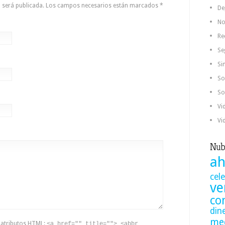
no será publicada. Los campos necesarios están marcados
*
De
No
Re
Se
Si
So
So
Vi
Vi
Nub
ah
cel
ve
co
din
me
y atributos
HTML
:
<a href="" title=""> <abbr