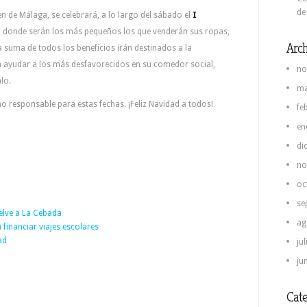
de
en de Málaga, se celebrará, a lo largo del sábado el
I
o
donde serán los más pequeños los que venderán sus ropas,
Arch
 suma de todos los beneficios irán destinados a la
a ayudar a los más desfavorecidos en su comedor social,
no
lo.
ma
responsable para estas fechas. ¡Feliz Navidad a todos!
fe
en
di
no
oc
se
uelve a La Cebada
ag
financiar viajes escolares
ad
ju
ju
Cate