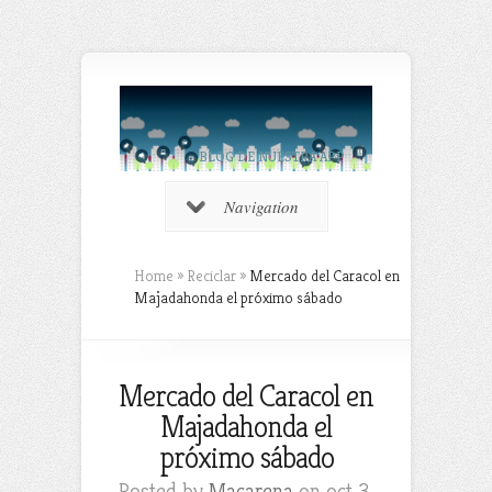
BLOG DE NUESTRA APP
Navigation
Home
»
Reciclar
»
Mercado del Caracol en
Majadahonda el próximo sábado
Mercado del Caracol en
Majadahonda el
próximo sábado
Posted by
Macarena
on oct 3,